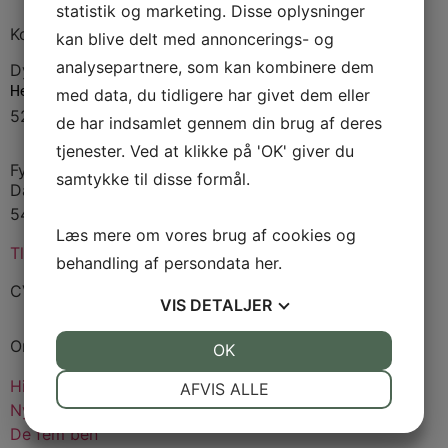
statistik og marketing. Disse oplysninger
Kontakt
kan blive delt med annoncerings- og
analysepartnere, som kan kombinere dem
Dyrskuepladsen
Hedebæksgyden 33
med data, du tidligere har givet dem eller
5250 Odense
de har indsamlet gennem din brug af deres
tjenester. Ved at klikke på 'OK' giver du
Fynsk Landbrugs Event Forening
samtykke til disse formål.
Damsbovej 11
5492 Vissenbjerg
Læs mere om vores brug af cookies og
Tlf:
4032 0069
behandling af persondata
her
.
CVR: 53922910
VIS
DETALJER
Om dyrskuet
JA
NEJ
OK
JA
NEJ
NØDVENDIGE
PRÆFERENCER
Historien
AFVIS ALLE
Nyheder
JA
NEJ
JA
NEJ
De fem ben