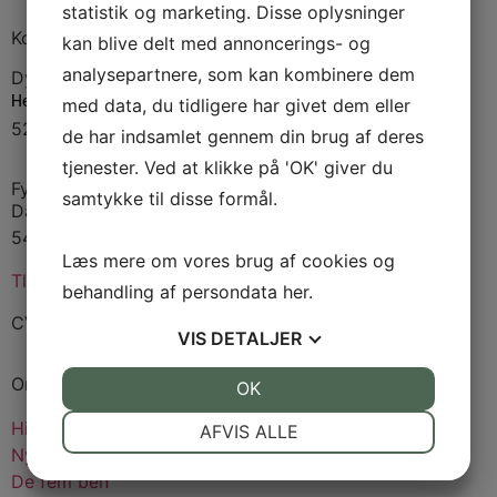
statistik og marketing. Disse oplysninger
Kontakt
kan blive delt med annoncerings- og
analysepartnere, som kan kombinere dem
Dyrskuepladsen
Hedebæksgyden 33
med data, du tidligere har givet dem eller
5250 Odense
de har indsamlet gennem din brug af deres
tjenester. Ved at klikke på 'OK' giver du
Fynsk Landbrugs Event Forening
samtykke til disse formål.
Damsbovej 11
5492 Vissenbjerg
Læs mere om vores brug af cookies og
Tlf:
4032 0069
behandling af persondata
her
.
CVR: 53922910
VIS
DETALJER
Om dyrskuet
JA
NEJ
OK
JA
NEJ
NØDVENDIGE
PRÆFERENCER
Historien
AFVIS ALLE
Nyheder
JA
NEJ
JA
NEJ
De fem ben