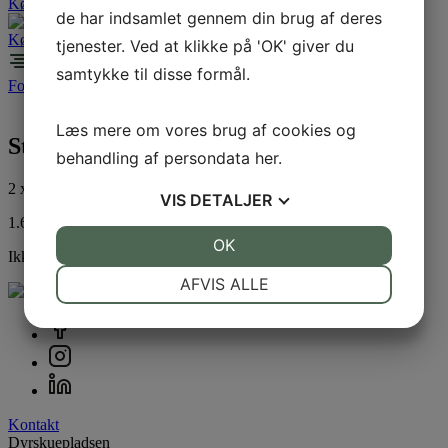
Køb billet
de har indsamlet gennem din brug af deres
Køb billet
tjenester. Ved at klikke på 'OK' giver du
samtykke til disse formål.
Forside
/
Standplads
/
Fødevare
/ Stand 554
Læs mere om vores brug af cookies og
Stand 554
behandling af persondata
her
.
2 x 4 M
VIS
DETALJER
1.605,00
DKK
JA
NEJ
OK
JA
NEJ
Ikke på lager
NØDVENDIGE
PRÆFERENCER
AFVIS ALLE
JA
NEJ
JA
NEJ
MARKETING
STATISTIK
Kontakt
Dyrskuepladsen