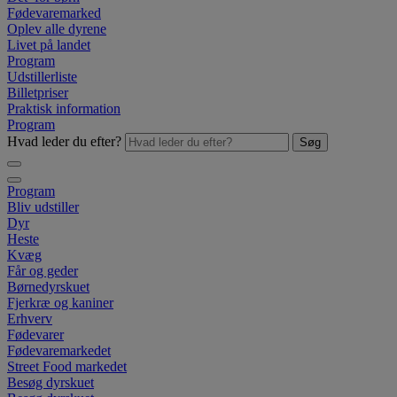
Fødevaremarked
Oplev alle dyrene
Livet på landet
Program
Udstillerliste
Billetpriser
Praktisk information
Program
Hvad leder du efter?
Søg
Program
Bliv udstiller
Dyr
Heste
Kvæg
Får og geder
Børnedyrskuet
Fjerkræ og kaniner
Erhverv
Fødevarer
Fødevaremarkedet
Street Food markedet
Besøg dyrskuet