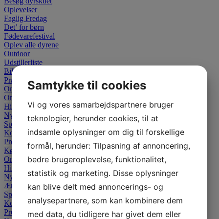
Besøg dyrskuet
Oplevelser
Faglig Fredag
Det’ for børn
Fødevarefestival
Oplev alle dyrene
Outdoor
Udstillerliste
Billetpriser
Praktisk information
Samtykke til cookies
Om dyrskuet
Om dyrskuet
Vi og vores samarbejdspartnere bruger
Historien
Nyheder
teknologier, herunder cookies, til at
Sponsor
indsamle oplysninger om dig til forskellige
Kontakt
Presse
formål, herunder: Tilpasning af annoncering,
Køb billet
bedre brugeroplevelse, funktionalitet,
Om dyrskuet
Historien
statistik og marketing. Disse oplysninger
Nyheder
Ærespræmier
kan blive delt med annoncerings- og
Sponsor
analysepartnere, som kan kombinere dem
Kontakt
Presse
med data, du tidligere har givet dem eller