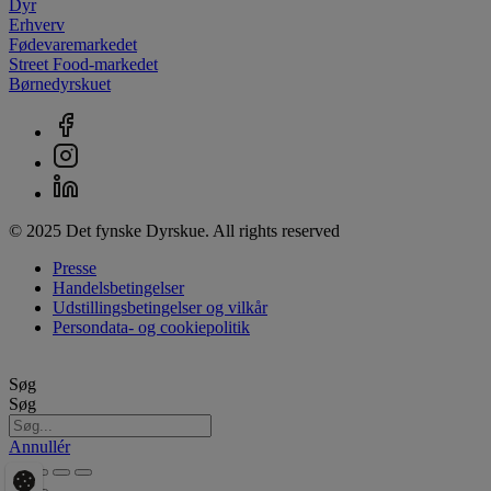
Dyr
Erhverv
Fødevaremarkedet
Street Food-markedet
Børnedyrskuet
© 2025 Det fynske Dyrskue. All rights reserved
Presse
Handelsbetingelser
Udstillingsbetingelser og vilkår
Persondata- og cookiepolitik
Søg
Søg
Annullér