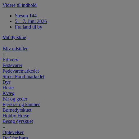
Videre til indhold
Sæson 144
5. - 7. Juni 2026
Fra land til by
Mit dyrskue
Bliv udstiller
Erhverv
Fødevarer
Fødevaremarkedet
Street Food markedet
Dyr
Heste
Kvæg
Får og geder
Fjerkræ og kaniner
Børnedyrskuet
Hobby Horse
Besøg dyrskuet
Oplevelser
Det’ for børn