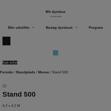
Videre
Sæson 144
5. - 7. Juni 2026
Fra land til by
til
indhold
Mit dyrskue
Bliv udstiller
Besøg dyrskuet
Program
Køb billet
Forside
/
Standplads
/
Messe
/ Stand 500
Stand 500
4,2 x 4,2 M