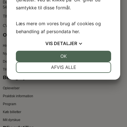
Damsbovej 11
samtykke til disse formål.
5492 Vissenbjerg
Tlf:
4032 0069
Læs mere om vores brug af cookies og
CVR: 53922910
behandling af persondata
her
.
Om dyrskuet
VIS
DETALJER
Historien
Nyheder
JA
NEJ
OK
JA
NEJ
De fem ben
NØDVENDIGE
PRÆFERENCER
AFVIS ALLE
Tilmeld nyhedsbrev
JA
NEJ
JA
NEJ
Besøg dyrskuet
MARKETING
STATISTIK
Oplevelser
Praktisk information
Program
Køb billetter
Mit dyrskue