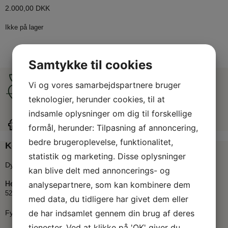
2.000,00
DKK
Ikke på lager
Samtykke til cookies
Vi og vores samarbejdspartnere bruger
teknologier, herunder cookies, til at
indsamle oplysninger om dig til forskellige
formål, herunder: Tilpasning af annoncering,
bedre brugeroplevelse, funktionalitet,
Kontakt
statistik og marketing. Disse oplysninger
Dyrskuepladsen
kan blive delt med annoncerings- og
analysepartnere, som kan kombinere dem
Hedebæksgyden 33
5250 Odense
med data, du tidligere har givet dem eller
de har indsamlet gennem din brug af deres
Fynsk Landbrugs Event Forening
tjenester. Ved at klikke på 'OK' giver du