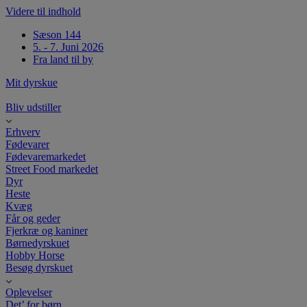
Videre til indhold
Sæson 144
5. - 7. Juni 2026
Fra land til by
Mit dyrskue
Bliv udstiller
Erhverv
Fødevarer
Fødevaremarkedet
Street Food markedet
Dyr
Heste
Kvæg
Får og geder
Fjerkræ og kaniner
Børnedyrskuet
Hobby Horse
Besøg dyrskuet
Oplevelser
Det’ for børn