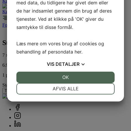
Køb billet
med data, du tidligere har givet dem eller
de har indsamlet gennem din brug af deres
Køb billet
tjenester. Ved at klikke på 'OK' giver du
Forside
/
Standplads
/
Erhverv
/ Stand 318
samtykke til disse formål.
Stand 318
Læs mere om vores brug af cookies og
behandling af persondata
her
.
7 x 9 M
VIS
DETALJER
6.930,00
DKK
1 på lager
JA
NEJ
OK
JA
NEJ
Stand 318 antal
NØDVENDIGE
PRÆFERENCER
AFVIS ALLE
Tilføj til kurv
JA
NEJ
JA
NEJ
MARKETING
STATISTIK