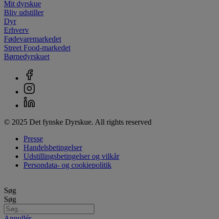
Mit dyrskue
Bliv udstiller
Dyr
Erhverv
Fødevaremarkedet
Street Food-markedet
Børnedyrskuet
© 2025 Det fynske Dyrskue. All rights reserved
Presse
Handelsbetingelser
Udstillingsbetingelser og vilkår
Persondata- og cookiepolitik
Søg
Søg
Annullér