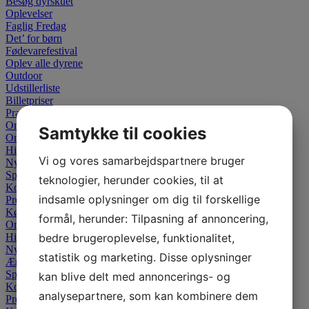
Besøg dyrskuet
Oplevelser
Faglig Fredag
Det’ for børn
Fødevarefestival
Oplev alle dyrene
Outdoor
Udstillerliste
Billetpriser
Praktisk information
Om dyrskuet
Samtykke til cookies
Om dyrskuet
Historien
Vi og vores samarbejdspartnere bruger
Nyheder
Sponsor
teknologier, herunder cookies, til at
Kontakt
indsamle oplysninger om dig til forskellige
Presse
Køb billet
formål, herunder: Tilpasning af annoncering,
Om dyrskuet
Historien
bedre brugeroplevelse, funktionalitet,
Nyheder
statistik og marketing. Disse oplysninger
Ærespræmier
Sponsor
kan blive delt med annoncerings- og
Kontakt
analysepartnere, som kan kombinere dem
Presse