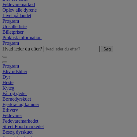
Fødevaremarked
Oplev alle dyrene
Livet på landet
Program
Udstillerliste
Billetpriser
Praktisk information
Program
Hvad leder du efter?
Søg
Program
Bliv udstiller
Dyr
Heste
Kvæg
Får og geder
Børnedyrskuet
Fjerkræ og kaniner
Erhverv
Fødevarer
Fødevaremarkedet
Street Food markedet
Besøg dyrskuet