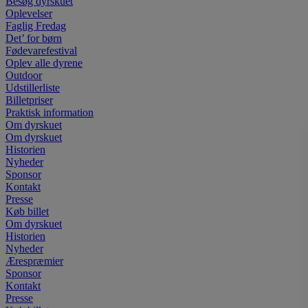
Besøg dyrskuet
Oplevelser
Faglig Fredag
Det’ for børn
Fødevarefestival
Oplev alle dyrene
Outdoor
Udstillerliste
Billetpriser
Praktisk information
Om dyrskuet
Om dyrskuet
Historien
Nyheder
Sponsor
Kontakt
Presse
Køb billet
Om dyrskuet
Historien
Nyheder
Ærespræmier
Sponsor
Kontakt
Presse