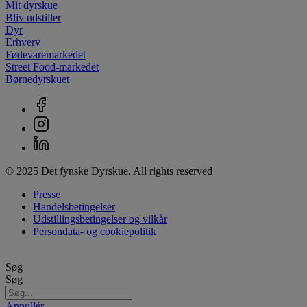
Mit dyrskue
Bliv udstiller
Dyr
Erhverv
Fødevaremarkedet
Street Food-markedet
Børnedyrskuet
© 2025 Det fynske Dyrskue. All rights reserved
Presse
Handelsbetingelser
Udstillingsbetingelser og vilkår
Persondata- og cookiepolitik
Søg
Søg
Annullér