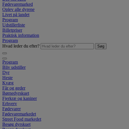
Fødevaremarked
Oplev alle dyrene
Livet på landet
Program
Udstillerliste
Billetpriser
Praktisk information
Program
Hvad leder du efter?
Søg
Program
Bliv udstiller
Dyr
Heste
Kvæg
Får og geder
Børnedyrskuet
Fjerkræ og kaniner
Erhverv
Fødevarer
Fødevaremarkedet
Street Food markedet
Besøg dyrskuet