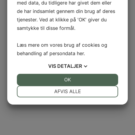
med data, du tidligere har givet dem eller
de har indsamlet gennem din brug af deres
tjenester. Ved at klikke på 'OK' giver du
samtykke til disse formål.
Læs mere om vores brug af cookies og
behandling af persondata
her
.
VIS
DETALJER
JA
NEJ
OK
JA
NEJ
NØDVENDIGE
PRÆFERENCER
AFVIS ALLE
JA
NEJ
JA
NEJ
MARKETING
STATISTIK