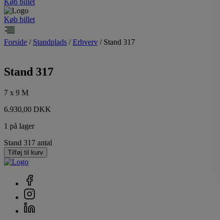
Køb billet
Køb billet
Forside
/
Standplads
/
Erhverv
/ Stand 317
Stand 317
7 x 9 M
6.930,00
DKK
1 på lager
Stand 317 antal
Tilføj til kurv