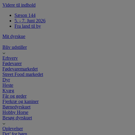
Videre til indhold
Sæson 144
5. - 7. Juni 2026
Fra land til by
Mit dyrskue
Bliv udstiller
Erhverv
Fødevarer
Fødevaremarkedet
Street Food markedet
Dyr
Heste
Kvæg
Får og geder
Fjerkræ og kaniner
Børnedyrskuet
Hobby Horse
Besøg dyrskuet
Oplevelser
Det’ for børn