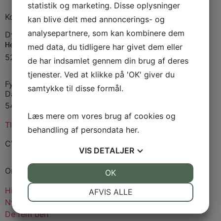
statistik og marketing. Disse oplysninger
Kontakt
kan blive delt med annoncerings- og
analysepartnere, som kan kombinere dem
Dyrskuepladsen
Hedebæksgyden 33
med data, du tidligere har givet dem eller
5250 Odense
de har indsamlet gennem din brug af deres
tjenester. Ved at klikke på 'OK' giver du
Fynsk Landbrugs Event Forening
samtykke til disse formål.
Damsbovej 11
5492 Vissenbjerg
Læs mere om vores brug af cookies og
Tlf:
4032 0069
behandling af persondata
her
.
CVR: 53922910
VIS
DETALJER
Om dyrskuet
JA
NEJ
OK
JA
NEJ
NØDVENDIGE
PRÆFERENCER
Historien
AFVIS ALLE
Nyheder
JA
NEJ
JA
NEJ
De fem ben