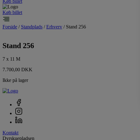
Køb billet
Køb billet
Forside
/
Standplads
/
Erhverv
/ Stand 256
Stand 256
7 x 11 M
7.700,00
DKK
Ikke på lager
Kontakt
Dyrskuepladsen