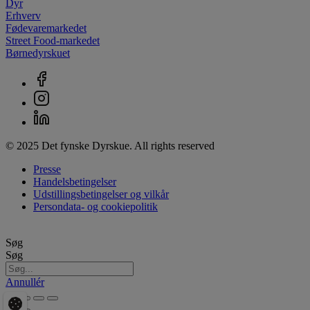
Dyr
Erhverv
Fødevaremarkedet
Street Food-markedet
Børnedyrskuet
© 2025 Det fynske Dyrskue. All rights reserved
Presse
Handelsbetingelser
Udstillingsbetingelser og vilkår
Persondata- og cookiepolitik
Søg
Søg
Annullér