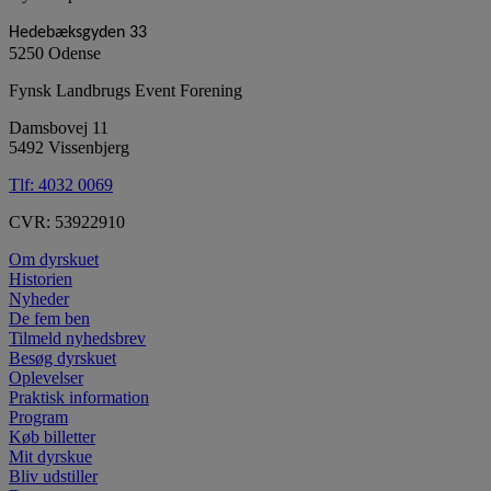
Hedebæksgyden 33
5250 Odense
Fynsk Landbrugs Event Forening
Damsbovej 11
5492 Vissenbjerg
Tlf:
4032 0069
CVR: 53922910
Om dyrskuet
Historien
Nyheder
De fem ben
Tilmeld nyhedsbrev
Besøg dyrskuet
Oplevelser
Praktisk information
Program
Køb billetter
Mit dyrskue
Bliv udstiller