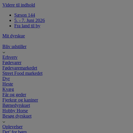
Videre til indhold
Sæson 144
5. - 7. Juni 2026
Fra land til by
Mit dyrskue
Bliv udstiller
Erhverv
Fødevarer
Fødevaremarkedet
Street Food markedet
Dyr
Heste
Kvæg
Får og geder
Fjerkræ og kaniner
Børnedyrskuet
Hobby Horse
Besøg dyrskuet
Oplevelser
Det’ for børn