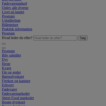
Fødevaremarked
Oplev alle dyrene
Livet på landet
Program
Udstillerliste
Billetpriser
Praktisk information
Program
Hvad leder du efter?
Søg
Program
Bliv udstiller
Dyr
Heste
Kvæg
Får og geder
Børnedyrskuet
Fjerkræ og kaniner
Erhverv
Fødevarer
Fødevaremarkedet
Street Food markedet
Besøg dyrskuet