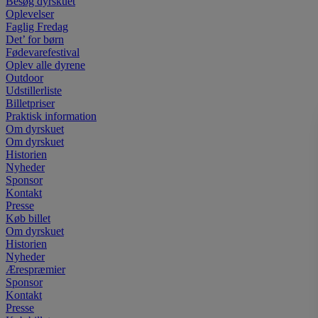
Besøg dyrskuet
Oplevelser
Faglig Fredag
Det’ for børn
Fødevarefestival
Oplev alle dyrene
Outdoor
Udstillerliste
Billetpriser
Praktisk information
Om dyrskuet
Om dyrskuet
Historien
Nyheder
Sponsor
Kontakt
Presse
Køb billet
Om dyrskuet
Historien
Nyheder
Ærespræmier
Sponsor
Kontakt
Presse