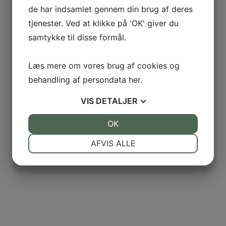
de har indsamlet gennem din brug af deres
tjenester. Ved at klikke på 'OK' giver du
samtykke til disse formål.
Læs mere om vores brug af cookies og
behandling af persondata
her
.
VIS
DETALJER
JA
NEJ
OK
JA
NEJ
NØDVENDIGE
PRÆFERENCER
AFVIS ALLE
JA
NEJ
JA
NEJ
MARKETING
STATISTIK