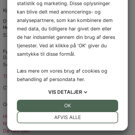
statistik og marketing. Disse oplysninger
Kontakt
kan blive delt med annoncerings- og
analysepartnere, som kan kombinere dem
Dyrskuepladsen
Hedebæksgyden 33
med data, du tidligere har givet dem eller
5250 Odense
de har indsamlet gennem din brug af deres
tjenester. Ved at klikke på 'OK' giver du
Fynsk Landbrugs Event Forening
samtykke til disse formål.
Damsbovej 11
5492 Vissenbjerg
Læs mere om vores brug af cookies og
Tlf:
4032 0069
behandling af persondata
her
.
CVR: 53922910
VIS
DETALJER
Om dyrskuet
JA
NEJ
OK
JA
NEJ
NØDVENDIGE
PRÆFERENCER
Historien
AFVIS ALLE
Nyheder
JA
NEJ
JA
NEJ
De fem ben