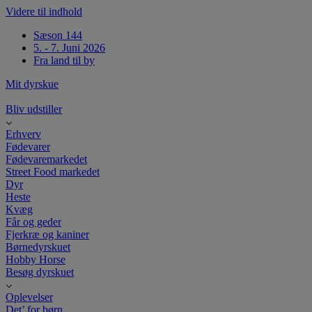
Videre til indhold
Sæson 144
5. - 7. Juni 2026
Fra land til by
Mit dyrskue
Bliv udstiller
Erhverv
Fødevarer
Fødevaremarkedet
Street Food markedet
Dyr
Heste
Kvæg
Får og geder
Fjerkræ og kaniner
Børnedyrskuet
Hobby Horse
Besøg dyrskuet
Oplevelser
Det’ for børn