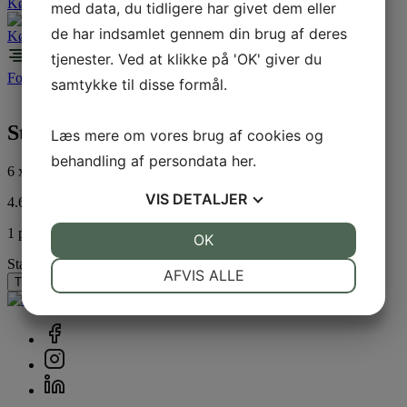
Køb billet
med data, du tidligere har givet dem eller
de har indsamlet gennem din brug af deres
Køb billet
tjenester. Ved at klikke på 'OK' giver du
Forside
/
Standplads
/
Erhverv
/ Stand 150/169
samtykke til disse formål.
Stand 150/169
Læs mere om vores brug af cookies og
behandling af persondata
her
.
6 x 3 M
VIS
DETALJER
4.645,00
DKK
1 på lager
JA
NEJ
OK
JA
NEJ
Stand 150/169 antal
NØDVENDIGE
PRÆFERENCER
AFVIS ALLE
Tilføj til kurv
JA
NEJ
JA
NEJ
MARKETING
STATISTIK