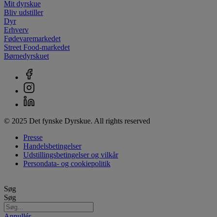
Mit dyrskue
Bliv udstiller
Dyr
Erhverv
Fødevaremarkedet
Street Food-markedet
Børnedyrskuet
© 2025 Det fynske Dyrskue. All rights reserved
Presse
Handelsbetingelser
Udstillingsbetingelser og vilkår
Persondata- og cookiepolitik
Søg
Søg
Annullér