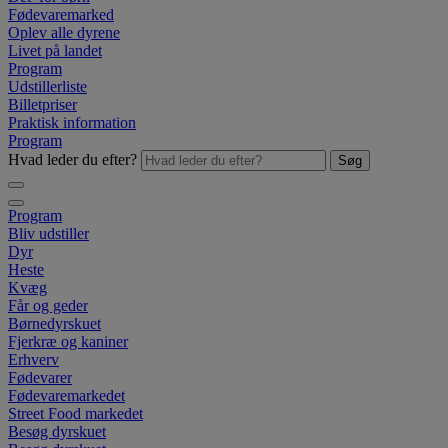
Fødevaremarked
Oplev alle dyrene
Livet på landet
Program
Udstillerliste
Billetpriser
Praktisk information
Program
Hvad leder du efter?
Søg
Program
Bliv udstiller
Dyr
Heste
Kvæg
Får og geder
Børnedyrskuet
Fjerkræ og kaniner
Erhverv
Fødevarer
Fødevaremarkedet
Street Food markedet
Besøg dyrskuet