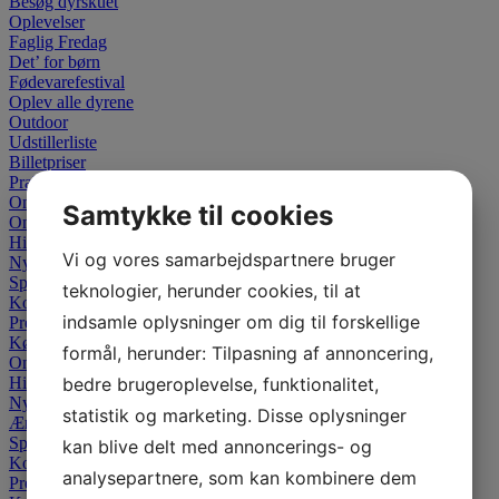
Besøg dyrskuet
Oplevelser
Faglig Fredag
Det’ for børn
Fødevarefestival
Oplev alle dyrene
Outdoor
Udstillerliste
Billetpriser
Praktisk information
Om dyrskuet
Samtykke til cookies
Om dyrskuet
Historien
Vi og vores samarbejdspartnere bruger
Nyheder
Sponsor
teknologier, herunder cookies, til at
Kontakt
indsamle oplysninger om dig til forskellige
Presse
Køb billet
formål, herunder: Tilpasning af annoncering,
Om dyrskuet
Historien
bedre brugeroplevelse, funktionalitet,
Nyheder
statistik og marketing. Disse oplysninger
Ærespræmier
Sponsor
kan blive delt med annoncerings- og
Kontakt
analysepartnere, som kan kombinere dem
Presse