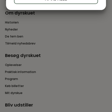
JA
NEJ
JA
NEJ
Om dyrskuet
MARKETING
STATISTIK
Historien
Nyheder
De fem ben
Tilmeld nyhedsbrev
Besøg dyrskuet
Oplevelser
Praktisk information
Program
Køb billetter
Mit dyrskue
Bliv udstiller