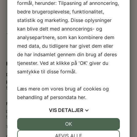
formål, herunder: Tilpasning af annoncering,
bedre brugeroplevelse, funktionalitet,
statistik og marketing. Disse oplysninger
kan blive delt med annoncerings- og
analysepartnere, som kan kombinere dem
med data, du tidligere har givet dem eller
de har indsamlet gennem din brug af deres
Kontakt
tjenester. Ved at klikke på 'OK' giver du
samtykke til disse formål.
Dyrskuepladsen
Hedebæksgyden 33
5250 Odense
Læs mere om vores brug af cookies og
behandling af persondata
her
.
Fynsk Landbrugs Event Forening
VIS
DETALJER
Damsbovej 11
5492 Vissenbjerg
JA
NEJ
OK
JA
NEJ
Tlf:
4032 0069
NØDVENDIGE
PRÆFERENCER
AFVIS ALLE
CVR: 53922910