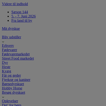
Videre til indhold
Sæson 144
5. - 7. Juni 2026
Fra land til by
Mit dyrskue
Bliv udstiller
Erhverv
Fødevarer
Fødevaremarkedet
Street Food markedet
Dyr
Heste
Kvæg
Får og geder
Fjerkræ og kaniner
Børnedyrskuet
Hobby Horse
Besøg dyrskuet
Oplevelser
Det’ for børn