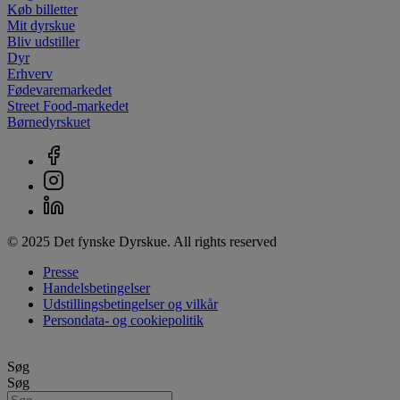
Køb billetter
Mit dyrskue
Bliv udstiller
Dyr
Erhverv
Fødevaremarkedet
Street Food-markedet
Børnedyrskuet
© 2025 Det fynske Dyrskue. All rights reserved
Presse
Handelsbetingelser
Udstillingsbetingelser og vilkår
Persondata- og cookiepolitik
Søg
Søg