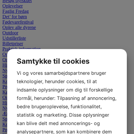
Besøg dyrskuet
Oplevelser
Faglig Fredag
Det’ for børn
Fødevarefestival
Oplev alle dyrene
Outdoor
Udstillerliste
Billetpriser
Praktisk information
Om dyrskuet
Samtykke til cookies
Om dyrskuet
Historien
Nyheder
Vi og vores samarbejdspartnere bruger
Sponsor
teknologier, herunder cookies, til at
Kontakt
Presse
indsamle oplysninger om dig til forskellige
Køb billet
Om dyrskuet
formål, herunder: Tilpasning af annoncering,
Historien
bedre brugeroplevelse, funktionalitet,
Nyheder
Ærespræmier
statistik og marketing. Disse oplysninger
Sponsor
kan blive delt med annoncerings- og
Kontakt
Presse
analysepartnere, som kan kombinere dem