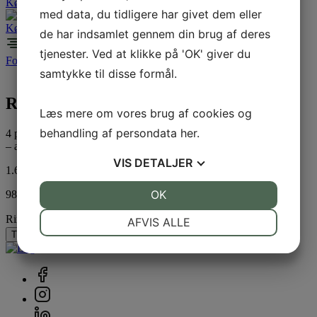
Køb billet
med data, du tidligere har givet dem eller
Køb billet
de har indsamlet gennem din brug af deres
tjenester. Ved at klikke på 'OK' giver du
Forside
/
Standplads
/
Messe
/ Ringe Efterskole
samtykke til disse formål.
Ringe Efterskole
Læs mere om vores brug af cookies og
behandling af persondata
her
.
4 pakker:
– af 30 elever og 3 lærer til det Fynske Dyrskue 2026
VIS
DETALJER
1.600,00
DKK
JA
NEJ
OK
JA
NEJ
98 på lager
NØDVENDIGE
PRÆFERENCER
Ringe Efterskole antal
AFVIS ALLE
Tilføj til kurv
JA
NEJ
JA
NEJ
MARKETING
STATISTIK