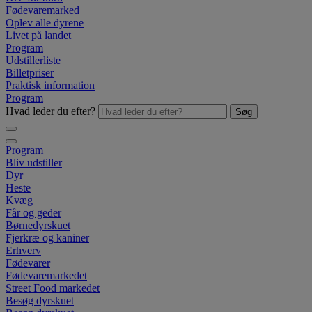
Fødevaremarked
Oplev alle dyrene
Livet på landet
Program
Udstillerliste
Billetpriser
Praktisk information
Program
Hvad leder du efter?
Søg
Program
Bliv udstiller
Dyr
Heste
Kvæg
Får og geder
Børnedyrskuet
Fjerkræ og kaniner
Erhverv
Fødevarer
Fødevaremarkedet
Street Food markedet
Besøg dyrskuet