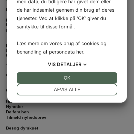
med data, du tidligere har givet dem eller
de har indsamlet gennem din brug af deres
Kontakt
tjenester. Ved at klikke på 'OK' giver du
Dyrskuepladsen
Hedebæksgyden 33
samtykke til disse formål.
5250 Odense
Læs mere om vores brug af cookies og
Fynsk Landbrugs Event Forening
Damsbovej 11
behandling af persondata
her
.
5492 Vissenbjerg
VIS
DETALJER
Tlf:
4032 0069
CVR: 53922910
JA
NEJ
OK
JA
NEJ
NØDVENDIGE
PRÆFERENCER
AFVIS ALLE
Om dyrskuet
JA
NEJ
JA
NEJ
Historien
Nyheder
MARKETING
STATISTIK
De fem ben
Tilmeld nyhedsbrev
Besøg dyrskuet