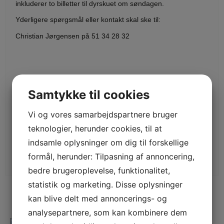
inkluderer to billetter til dyrskuet om søndagen.
Yderligere spørgsmål eller kontakt skal ske til:
Christian Jørgensen på 51 34 28 32
100,00
DKK
Samtykke til cookies
Vi og vores samarbejdspartnere bruger
teknologier, herunder cookies, til at
Tilføj til kurv
indsamle oplysninger om dig til forskellige
formål, herunder: Tilpasning af annoncering,
bedre brugeroplevelse, funktionalitet,
statistik og marketing. Disse oplysninger
kan blive delt med annoncerings- og
analysepartnere, som kan kombinere dem