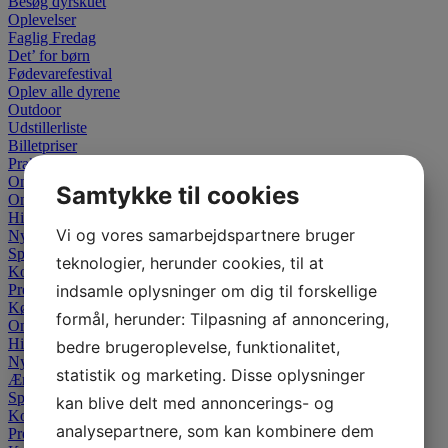
Besøg dyrskuet
Oplevelser
Faglig Fredag
Det’ for børn
Fødevarefestival
Oplev alle dyrene
Outdoor
Udstillerliste
Billetpriser
Praktisk information
Om dyrskuet
Samtykke til cookies
Om dyrskuet
Historien
Vi og vores samarbejdspartnere bruger
Nyheder
Sponsor
teknologier, herunder cookies, til at
Kontakt
indsamle oplysninger om dig til forskellige
Presse
Køb billet
formål, herunder: Tilpasning af annoncering,
Om dyrskuet
Historien
bedre brugeroplevelse, funktionalitet,
Nyheder
statistik og marketing. Disse oplysninger
Ærespræmier
Sponsor
kan blive delt med annoncerings- og
Kontakt
analysepartnere, som kan kombinere dem
Presse