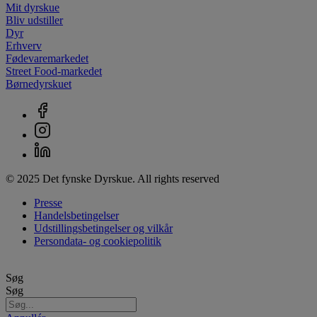
Mit dyrskue
Bliv udstiller
Dyr
Erhverv
Fødevaremarkedet
Street Food-markedet
Børnedyrskuet
© 2025 Det fynske Dyrskue. All rights reserved
Presse
Handelsbetingelser
Udstillingsbetingelser og vilkår
Persondata- og cookiepolitik
Søg
Søg