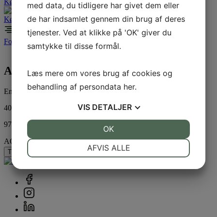
Køb billet
med data, du tidligere har givet dem eller
de har indsamlet gennem din brug af deres
Køb billet
tjenester. Ved at klikke på 'OK' giver du
Forside
/
Standplads
/
Messe
/ AOF – Job og Dansk
samtykke til disse formål.
AOF – Job og Dansk
Læs mere om vores brug af cookies og
behandling af persondata
her
.
Entre for 30 elever og 3 lærer, til det Fynske Dyrskue 2026
VIS
DETALJER
400,00
DKK
97 på lager
JA
NEJ
OK
JA
NEJ
AOF - Job og Dansk antal
NØDVENDIGE
PRÆFERENCER
AFVIS ALLE
Tilføj til kurv
JA
NEJ
JA
NEJ
MARKETING
STATISTIK