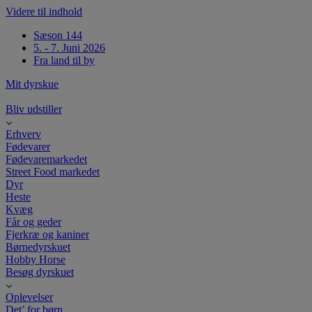
Videre til indhold
Sæson 144
5. - 7. Juni 2026
Fra land til by
Mit dyrskue
Bliv udstiller
Erhverv
Fødevarer
Fødevaremarkedet
Street Food markedet
Dyr
Heste
Kvæg
Får og geder
Fjerkræ og kaniner
Børnedyrskuet
Hobby Horse
Besøg dyrskuet
Oplevelser
Det’ for børn