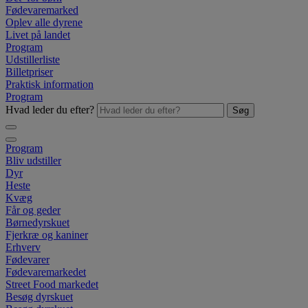
Fødevaremarked
Oplev alle dyrene
Livet på landet
Program
Udstillerliste
Billetpriser
Praktisk information
Program
Hvad leder du efter?
Søg
Program
Bliv udstiller
Dyr
Heste
Kvæg
Får og geder
Børnedyrskuet
Fjerkræ og kaniner
Erhverv
Fødevarer
Fødevaremarkedet
Street Food markedet
Besøg dyrskuet