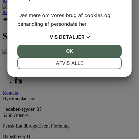
Køb billet
Køb billet
Læs mere om vores brug af cookies og
behandling af persondata
her
.
Scener:
Havetraktortrækbane
VIS
DETALJER
JA
NEJ
OK
JA
NEJ
NØDVENDIGE
PRÆFERENCER
AFVIS ALLE
JA
NEJ
JA
NEJ
MARKETING
STATISTIK
Kontakt
Dyrskuepladsen
Hedebæksgyden 33
5250 Odense
Fynsk Landbrugs Event Forening
Damsbovej 11