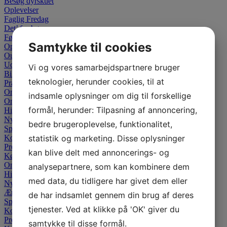
Besøg dyrskuet
Oplevelser
Faglig Fredag
Det’ for børn
Fødevarefestival
Samtykke til cookies
Oplev alle dyrene
Outdoor
Udstillerliste
Vi og vores samarbejdspartnere bruger
Billetpriser
teknologier, herunder cookies, til at
Praktisk information
Om dyrskuet
indsamle oplysninger om dig til forskellige
Om dyrskuet
formål, herunder: Tilpasning af annoncering,
Historien
Nyheder
bedre brugeroplevelse, funktionalitet,
Sponsor
Kontakt
statistik og marketing. Disse oplysninger
Presse
kan blive delt med annoncerings- og
Køb billet
Om dyrskuet
analysepartnere, som kan kombinere dem
Historien
med data, du tidligere har givet dem eller
Nyheder
Ærespræmier
de har indsamlet gennem din brug af deres
Sponsor
tjenester. Ved at klikke på 'OK' giver du
Kontakt
Presse
samtykke til disse formål.