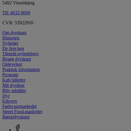
5492 Vissenbjerg
Tlf:
4032 0069
CVR: 53922910
Om dyrskuet
Historien
Nyheder
De fem ben
Tilmeld nyhedsbrev
Besøg dyrskuet
Oplevelser
Praktisk information
Program
Køb billetter
Mit dyrskue
Bliv udstiller
Dyr
Erhverv
Fødevaremarkedet
Street Food-markedet
Børnedyrskuet