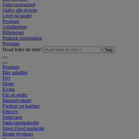
Fødevaremarked
Oplev alle dyrene
Livet på landet
Program
Udstillerliste
Billetpriser
Praktisk information
Program
Hvad leder du efter?
Søg
Program
Bliv udstiller
Dyr
Heste
Kvæg
Får og geder
Børnedyrskuet
Fjerkræ og kaniner
Erhverv
Fødevarer
Fødevaremarkedet
Street Food markedet
Besøg dyrskuet