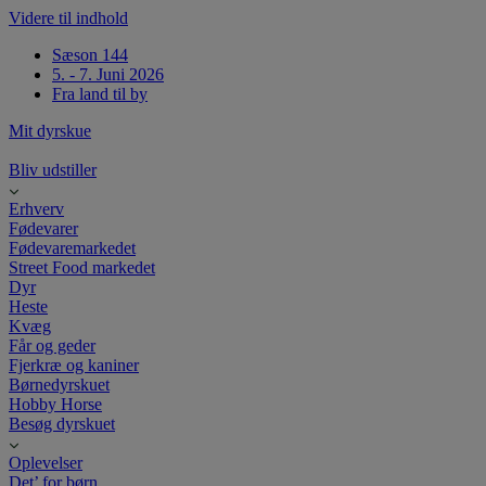
Videre til indhold
Sæson 144
5. - 7. Juni 2026
Fra land til by
Mit dyrskue
Bliv udstiller
Erhverv
Fødevarer
Fødevaremarkedet
Street Food markedet
Dyr
Heste
Kvæg
Får og geder
Fjerkræ og kaniner
Børnedyrskuet
Hobby Horse
Besøg dyrskuet
Oplevelser
Det’ for børn