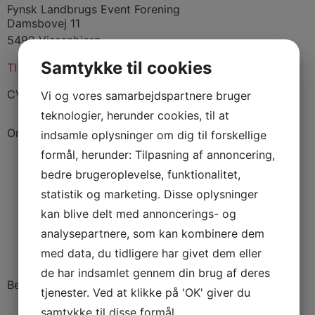
Fynsk Landbrugs Event Forening
Damsbovej 11
5492 Vissenbjerg
Samtykke til cookies
Tlf:
4032 0069
CVR: 53922910
Vi og vores samarbejdspartnere bruger
teknologier, herunder cookies, til at
Om dyrskuet
indsamle oplysninger om dig til forskellige
formål, herunder: Tilpasning af annoncering,
Historien
bedre brugeroplevelse, funktionalitet,
statistik og marketing. Disse oplysninger
Nyheder
kan blive delt med annoncerings- og
De fem ben
analysepartnere, som kan kombinere dem
Tilmeld nyhedsbrev
med data, du tidligere har givet dem eller
de har indsamlet gennem din brug af deres
Besøg dyrskuet
tjenester. Ved at klikke på 'OK' giver du
samtykke til disse formål.