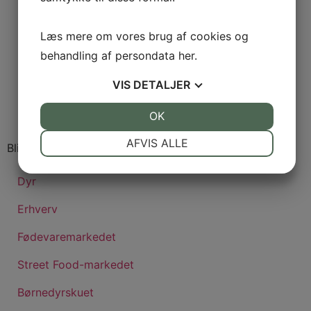
Oplevelser
Praktisk information
Læs mere om vores brug af cookies og
behandling af persondata
her
.
Program
VIS
DETALJER
Køb billetter
Mit dyrskue
JA
NEJ
OK
JA
NEJ
NØDVENDIGE
PRÆFERENCER
AFVIS ALLE
Bliv udstiller
JA
NEJ
JA
NEJ
Dyr
MARKETING
STATISTIK
Erhverv
Fødevaremarkedet
Street Food-markedet
Børnedyrskuet