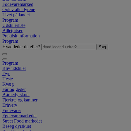
Fødevaremarked
Oplev alle dyrene
Livet på landet
Program
Udstillerliste
Billetpriser
Praktisk information
Program
Hvad leder du efter?
Søg
Program
Bliv udstiller
Dyr
Heste
Kvæg
Får og geder
Børnedyrskuet
Fjerkræ og kaniner
Erhverv
Fødevarer
Fødevaremarkedet
Street Food markedet
Besøg dyrskuet