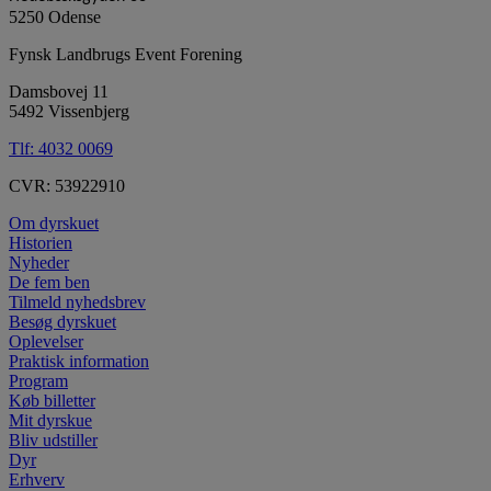
5250 Odense
Fynsk Landbrugs Event Forening
Damsbovej 11
5492 Vissenbjerg
Tlf:
4032 0069
CVR: 53922910
Om dyrskuet
Historien
Nyheder
De fem ben
Tilmeld nyhedsbrev
Besøg dyrskuet
Oplevelser
Praktisk information
Program
Køb billetter
Mit dyrskue
Bliv udstiller
Dyr
Erhverv