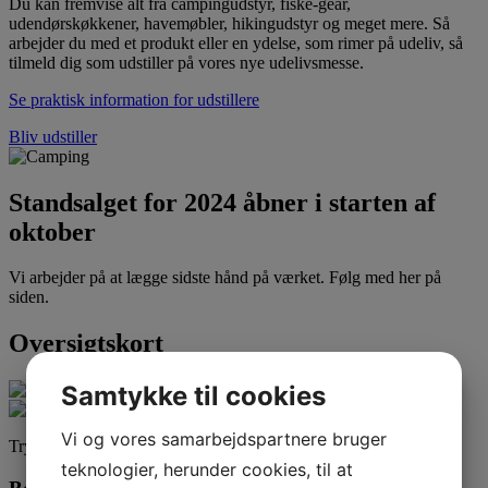
Du kan fremvise alt fra campingudstyr, fiske-gear,
udendørskøkkener, havemøbler, hikingudstyr og meget mere. Så
arbejder du med et produkt eller en ydelse, som rimer på udeliv, så
tilmeld dig som udstiller på vores nye udelivsmesse.
Se praktisk information for udstillere
Bliv udstiller
Standsalget for 2024 åbner i starten af
oktober
Vi arbejder på at lægge sidste hånd på værket. Følg med her på
siden.
Oversigtskort
Samtykke til cookies
Vi og vores samarbejdspartnere bruger
Tryk på kortet for at se det i fuld størrelse
teknologier, herunder cookies, til at