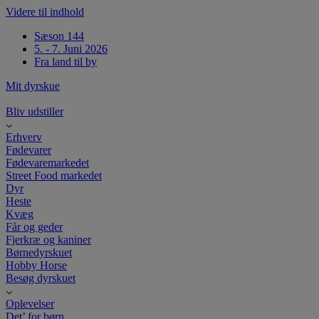
Videre til indhold
Sæson 144
5. - 7. Juni 2026
Fra land til by
Mit dyrskue
Bliv udstiller
Erhverv
Fødevarer
Fødevaremarkedet
Street Food markedet
Dyr
Heste
Kvæg
Får og geder
Fjerkræ og kaniner
Børnedyrskuet
Hobby Horse
Besøg dyrskuet
Oplevelser
Det’ for børn