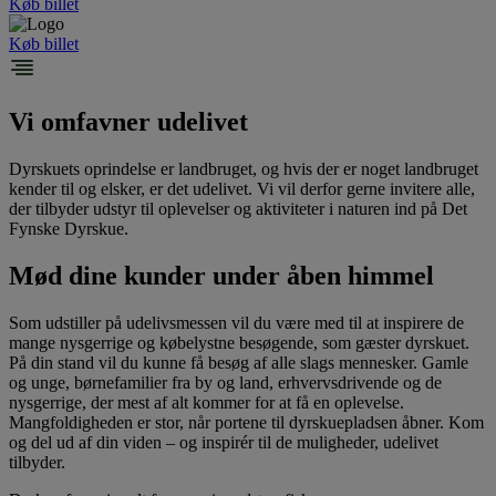
Køb billet
Køb billet
Vi omfavner udelivet
Dyrskuets oprindelse er landbruget, og hvis der er noget landbruget
kender til og elsker, er det udelivet. Vi vil derfor gerne invitere alle,
der tilbyder udstyr til oplevelser og aktiviteter i naturen ind på Det
Fynske Dyrskue.
Mød dine kunder under åben himmel
Som udstiller på udelivsmessen vil du være med til at inspirere de
mange nysgerrige og købelystne besøgende, som gæster dyrskuet.
På din stand vil du kunne få besøg af alle slags mennesker. Gamle
og unge, børnefamilier fra by og land, erhvervsdrivende og de
nysgerrige, der mest af alt kommer for at få en oplevelse.
Mangfoldigheden er stor, når portene til dyrskuepladsen åbner. Kom
og del ud af din viden – og inspirér til de muligheder, udelivet
tilbyder.