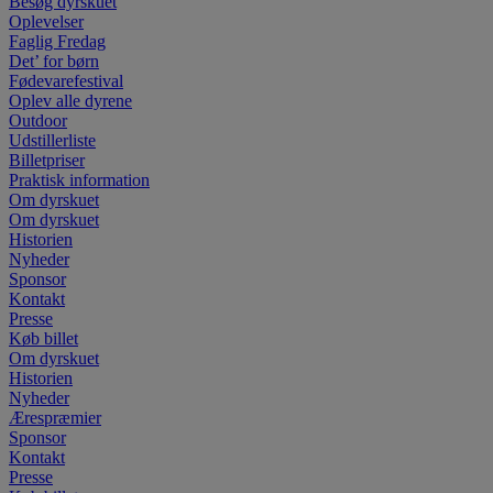
Besøg dyrskuet
Oplevelser
Faglig Fredag
Det’ for børn
Fødevarefestival
Oplev alle dyrene
Outdoor
Udstillerliste
Billetpriser
Praktisk information
Om dyrskuet
Om dyrskuet
Historien
Nyheder
Sponsor
Kontakt
Presse
Køb billet
Om dyrskuet
Historien
Nyheder
Ærespræmier
Sponsor
Kontakt
Presse