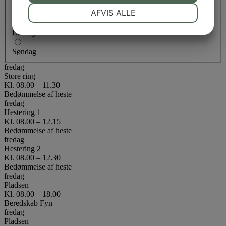
NØDVENDIGE
PRÆFERENCER
AFVIS ALLE
Fredag
JA
NEJ
JA
NEJ
Lørdag
MARKETING
STATISTIK
Søndag
fredag
Store ring
Kl. 08.00 – 11.30
Bedømmelse af heste
fredag
Hestering 1
Kl. 08.00 – 12.15
Bedømmelse af heste
fredag
Hestering 2
Kl. 08.00 – 12.30
Bedømmelse af heste
fredag
Pladsen
Kl. 08.00 – 18.00
Beredskab Fyn
fredag
Pladsen