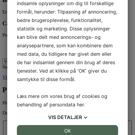
Book en stand
indsamle oplysninger om dig til forskellige
formål, herunder: Tilpasning af annoncering,
Er du interesseret i en stand på dyrskuet 2023, så kontakt:
bedre brugeroplevelse, funktionalitet,
Camilla Kruse
statistik og marketing. Disse oplysninger
Projektkoordinator (standsalg)
kan blive delt med annoncerings- og
analysepartnere, som kan kombinere dem
50 95 67 91
cakr@fynsklandbrug.dk
med data, du tidligere har givet dem eller
de har indsamlet gennem din brug af deres
Ingen standpladser
tjenester. Ved at klikke på 'OK' giver du
Vilkår og betingelser 2023 >
samtykke til disse formål.
Program 2024
Læs mere om vores brug af cookies og
Hold øje med siden.
behandling af persondata
her
.
Der kommer løbende opdateringer til programmet.
VIS
DETALJER
JA
NEJ
OK
JA
NEJ
Alle