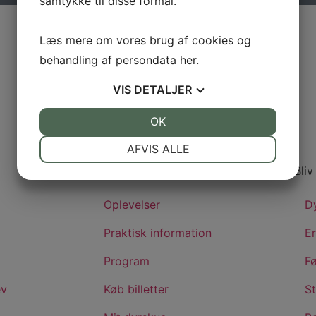
samtykke til disse formål.
Læs mere om vores brug af cookies og
behandling af persondata
her
.
VIS
DETALJER
JA
NEJ
OK
JA
NEJ
NØDVENDIGE
PRÆFERENCER
AFVIS ALLE
Besøg dyrskuet
Bliv
JA
NEJ
JA
NEJ
MARKETING
STATISTIK
Oplevelser
D
Praktisk information
E
Program
F
ev
Køb billetter
S