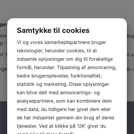
n fortolkning af temaet, som i år er ‘Morten Korch’.
Samtykke til cookies
liske danske landliv, som kunne være: gårdejere, karle og pig
Vi og vores samarbejdspartnere bruger
ing – måske ‘Se & Hør’ også dukker op 😉
teknologier, herunder cookies, til at
t ‘Royalt’, og blandt de smukke ryttere og heste kunne vi 
indsamle oplysninger om dig til forskellige
formål, herunder: Tilpasning af annoncering,
inger af klassiske figurer som Skønheden & Udyret, Pirates 
bedre brugeroplevelse, funktionalitet,
statistik og marketing. Disse oplysninger
kan blive delt med annoncerings- og
analysepartnere, som kan kombinere dem
med data, du tidligere har givet dem eller
Køb billet
de har indsamlet gennem din brug af deres
tjenester. Ved at klikke på 'OK' giver du
Se program