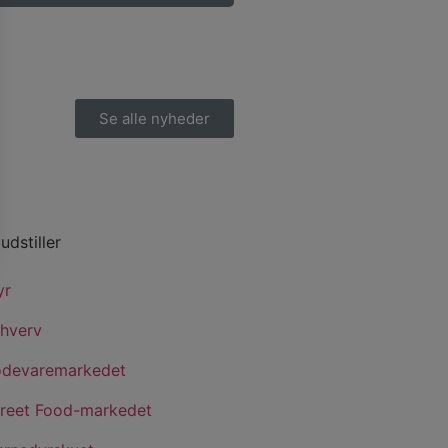
Se alle nyheder
 udstiller
yr
rhverv
ødevaremarkedet
treet Food-markedet