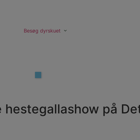
Besøg dyrskuet
e hestegallashow på De