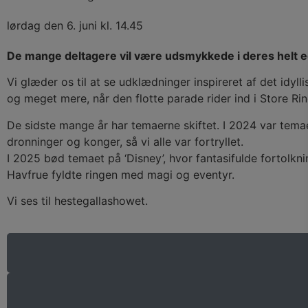
lørdag den 6. juni kl. 14.45
De mange deltagere vil være udsmykkede i deres helt ege
Vi glæder os til at se udklædninger inspireret af det idyl
og meget mere, når den flotte parade rider ind i Store R
De sidste mange år har temaerne skiftet. I 2024 var temae
dronninger og konger, så vi alle var fortryllet.
I 2025 bød temaet på ‘Disney’, hvor fantasifulde fortolkn
Havfrue fyldte ringen med magi og eventyr.
Vi ses til hestegallashowet.