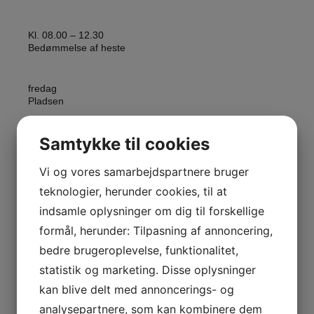
Kl. 08.00 – 12.30
Bedømmelse af heste
fredag
Pladsen
Samtykke til cookies
Vi og vores samarbejdspartnere bruger
teknologier, herunder cookies, til at
Kl. 08.00 – 18.00
Beredskab Fyn
indsamle oplysninger om dig til forskellige
formål, herunder: Tilpasning af annoncering,
fredag
bedre brugeroplevelse, funktionalitet,
Pladsen
statistik og marketing. Disse oplysninger
kan blive delt med annoncerings- og
analysepartnere, som kan kombinere dem