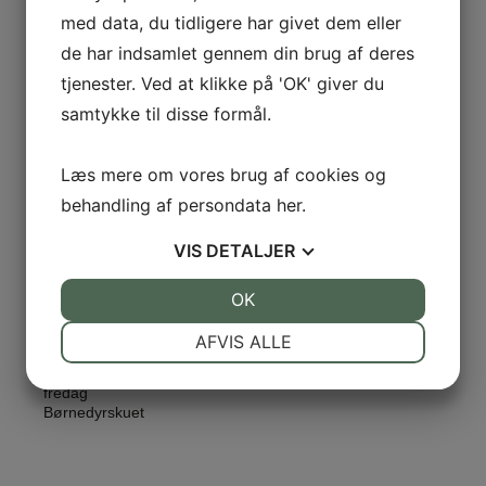
med data, du tidligere har givet dem eller
de har indsamlet gennem din brug af deres
Kl. 08.00 – 18.00
tjenester. Ved at klikke på 'OK' giver du
Fyns Western klub
samtykke til disse formål.
fredag
Den Kreative Stald
Læs mere om vores brug af cookies og
behandling af persondata
her
.
VIS
DETALJER
JA
NEJ
OK
JA
NEJ
Kl. 08.00 – 18.00
Byg dit eget dyreskue
NØDVENDIGE
PRÆFERENCER
AFVIS ALLE
JA
NEJ
JA
NEJ
fredag
MARKETING
STATISTIK
Børnedyrskuet