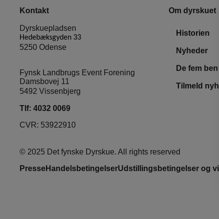
Kontakt
Om dyrskuet
Dyrskuepladsen
Historien
Hedebæksgyden 33
5250 Odense
Nyheder
De fem ben
Fynsk Landbrugs Event Forening
Damsbovej 11
Tilmeld ny
5492 Vissenbjerg
Tlf:
4032 0069
CVR: 53922910
© 2025 Det fynske Dyrskue. All rights reserved
Presse
Handelsbetingelser
Udstillingsbetingelser og vi