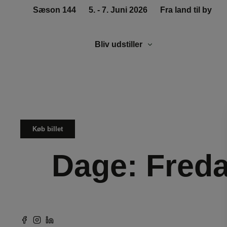
Sæson 144
5. - 7. Juni 2026
Fra land til by
Bliv udstiller
Køb billet
Dage:
Fred