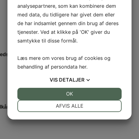
analysepartnere, som kan kombinere dem
Besøg dyrskuet
med data, du tidligere har givet dem eller
Oplevelser
de har indsamlet gennem din brug af deres
tjenester. Ved at klikke på 'OK' giver du
Praktisk information
samtykke til disse formål.
Program
hedsbrev
Køb billetter
Læs mere om vores brug af cookies og
Mit dyrskue
behandling af persondata
her
.
VIS
DETALJER
JA
NEJ
OK
JA
NEJ
NØDVENDIGE
PRÆFERENCER
AFVIS ALLE
lkår
Persondata- og cookiepolitik
JA
NEJ
JA
NEJ
MARKETING
STATISTIK